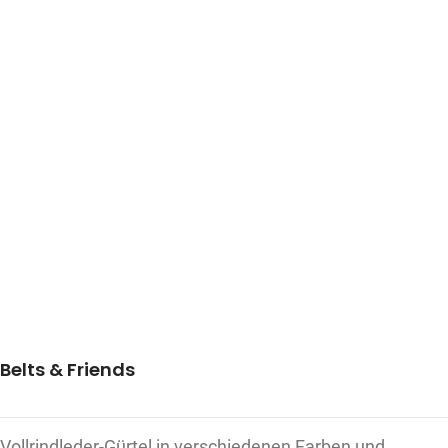
Belts & Friends
Vollrindleder-Gürtel in verschiedenen Farben und