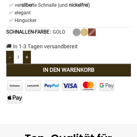
✅
ver
silber
te Schnalle (und
nickelfrei
)
✅
elegant
✅
Hingucker
SCHNALLEN-FARBE
GOLD
🚚 In 1-3 Tagen versandbereit
-
+
IN DEN WARENKORB