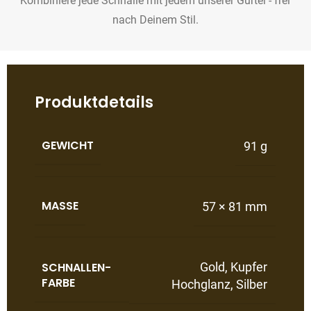
Kombiniere jede Schnalle mit jedem unserer Gürtel - frei
nach Deinem Stil.
Produktdetails
GEWICHT
91 g
MASSE
57 × 81 mm
SCHNALLEN-
Gold
,
Kupfer
FARBE
Hochglanz
,
Silber