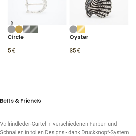
Circle
Oyster
L
5
€
35
€
3
Belts & Friends
Vollrindleder-Gürtel in verschiedenen Farben und
Schnallen in tollen Designs - dank Druckknopf-System