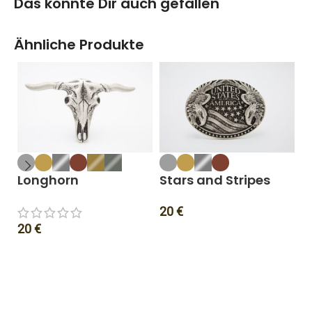
Das könnte Dir auch gefallen
Ähnliche Produkte
Longhorn
Stars and Stripes
P
20
€
20
€
1