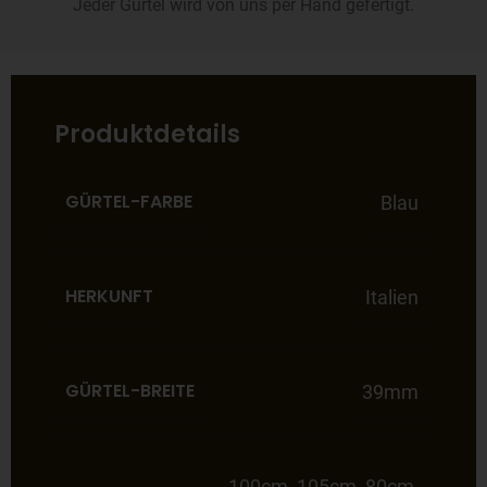
Jeder Gürtel wird von uns per Hand gefertigt.
Produktdetails
GÜRTEL-FARBE
Blau
HERKUNFT
Italien
GÜRTEL-BREITE
39mm
100cm
,
105cm
,
80cm
,