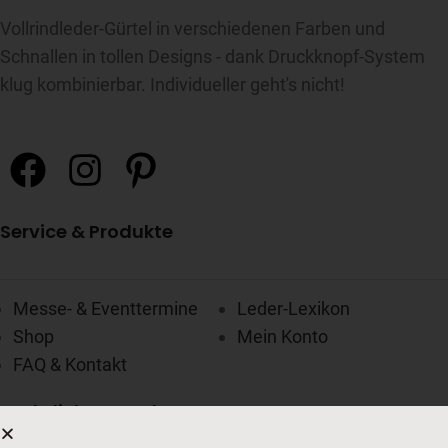
Vollrindleder-Gürtel in verschiedenen Farben und
Schnallen in tollen Designs - dank Druckknopf-System
klug kombinierbar. Individueller geht's nicht!
Service & Produkte
Messe- & Eventtermine
Leder-Lexikon
Shop
Mein Konto
FAQ & Kontakt
Rechtliche Angaben