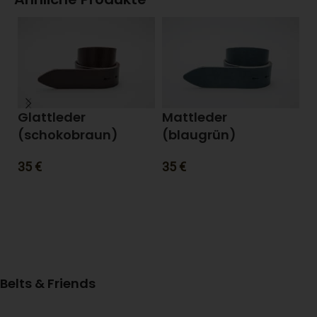
Glattleder
Mattleder
M
(schokobraun)
(blaugrün)
(
35
€
35
€
3
Belts & Friends