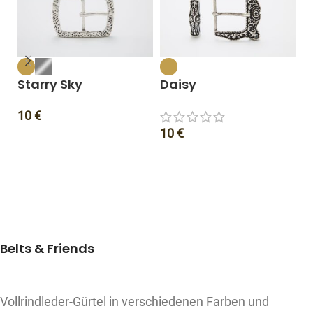
Starry Sky
Daisy
L
10
€
3
10
€
Belts & Friends
Vollrindleder-Gürtel in verschiedenen Farben und