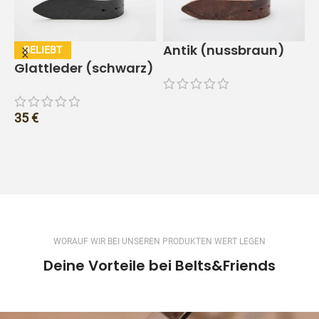
Antik (nussbraun)
Glattleder (schwarz)
f
35
€
1
WORAUF WIR BEI UNSEREN PRODUKTEN WERT LEGEN
Deine Vorteile bei Belts&Friends